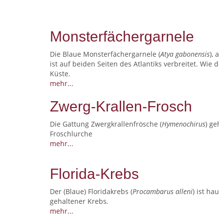
Monsterfächergarnele
Die Blaue Monsterfächergarnele (
Atya gabonensis
),
ist auf beiden Seiten des Atlantiks verbreitet. Wi
Küste.
mehr...
Zwerg-Krallen-Frosch
Die Gattung Zwergkrallenfrösche (
Hymenochirus
) ge
Froschlurche
mehr...
Florida-Krebs
Der (Blaue) Floridakrebs (
Procambarus alleni
) ist ha
gehaltener Krebs
.
mehr...